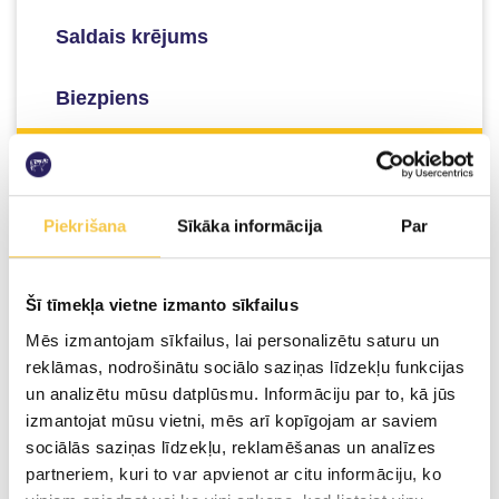
Saldais krējums
Biezpiens
Kefīrs/ Piens/ Sviests
Kefīrs
Piekrišana
Sīkāka informācija
Par
Piens
Šī tīmekļa vietne izmanto sīkfailus
Mēs izmantojam sīkfailus, lai personalizētu saturu un
Sviests
reklāmas, nodrošinātu sociālo saziņas līdzekļu funkcijas
un analizētu mūsu datplūsmu. Informāciju par to, kā jūs
Piena Spēks
izmantojat mūsu vietni, mēs arī kopīgojam ar saviem
sociālās saziņas līdzekļu, reklamēšanas un analīzes
Proteīna smūtija dzērieni
partneriem, kuri to var apvienot ar citu informāciju, ko