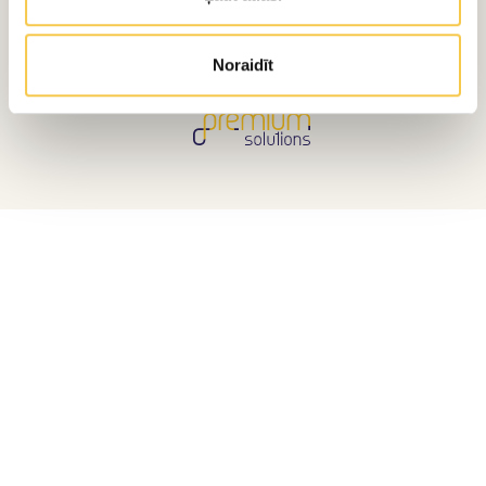
Privātuma politika
Kontakti
© A/S Smiltenes Piens 2026
Noraidīt
Mājaslapu veidoja