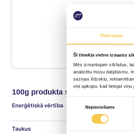
Piekrišana
Šī tīmekļa vietne izmanto sīk
Mēs izmantojam sīkfailus, lai
analizētu mūsu datplūsmu. In
saziņas līdzekļu, reklamēšana
viņi apkopo, kad lietojat viņ
100g produkta satur:
Piekrišanas
Enerģētiskā vērtība
Nepieciešams
izvēle
Taukus