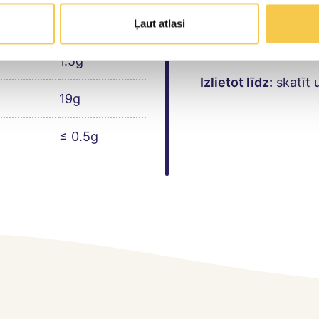
15.4g
Produkta dizainam i
Ļaut atlasi
servēšanas veidu.
1.5g
1.5g
Izlietot līdz:
skatīt 
19g
≤ 0.5g