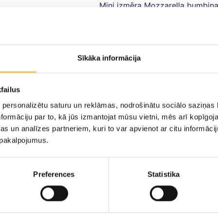
Mini izmēra Mozzarella bumbiņas 
augstu mitruma saturu, kas tiek 
mīkstais siers ar 45% tauku sa
beztauku daļā ir lieliski piemēro
Sīkāka informācija
Mini formāts padara šo sieru pa
šašliku šķīvjiem vai vienkārši b
Praktisks risinājums tiem, kas 
failus
 personalizētu saturu un reklāmas, nodrošinātu sociālo saziņas l
formāciju par to, kā jūs izmantojat mūsu vietni, mēs arī kopīgo
s un analīzes partneriem, kuri to var apvienot ar citu informācij
u pakalpojumus.
MOZZARELLA 
1162kJ /
Sastāvdaļas:
mīksta
Preferences
Statistika
280kcal
ferments, termofīlo 
sāls šķīdums 50%( ū
22.0g