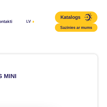
Katalogs
LV
ontakti
Sazinies ar mums
 MINI