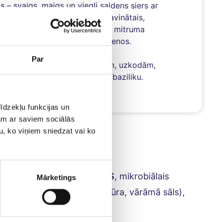
– svaigs, maigs un viegli saldens siers ar
glabāts sālījumā. Šis nenogatavinātais,
turu sausnā un vairāk nekā 67% mitruma
ts ērtai lietošanai dažādos ēdienos.
Par
r ideālu papildinājumu salātiem, uzkodām,
audīšanai kopā ar tomātiem un baziliku.
novērtē gan garšu, gan ērtumu.
īdzekļu funkcijas un
jam ar saviem sociālās
u, ko viņiem sniedzat vai ko
SIERS MINI
is siers ( pasterizēts
PIENS
, mikrobiālais
Mārketings
pienskābo baktēriju tīrkultūra, vārāmā sāls),
dens, sāls).