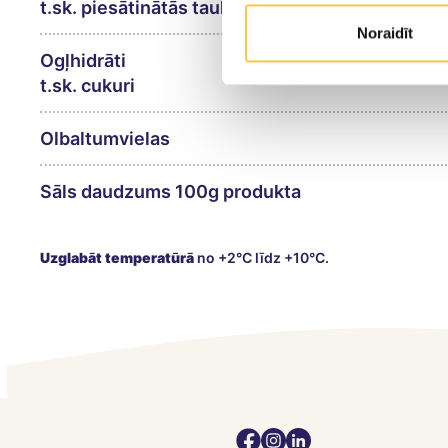
t.sk. piesātinātās taukskābes
Noraidīt
Ogļhidrāti
t.sk. cukuri
Olbaltumvielas
Sāls daudzums 100g produkta
Uzglabāt temperatūrā
no +2°C līdz +10°C.