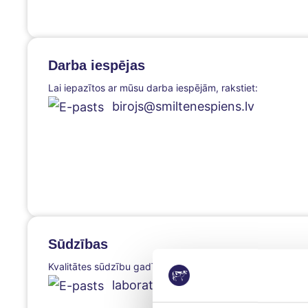
Darba iespējas
Lai iepazītos ar mūsu darba iespējām, rakstiet:
birojs@smiltenespiens.lv
Sūdzības
Kvalitātes sūdzību gadījumā rakstiet:
laboratorija@smiltenespiens.lv