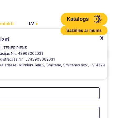
Katalogs
LV
ontakti
Sazinies ar mums
X
zīti
MILTENES PIENS
rācijas Nr.: 43903002031
Rekvizīti
ģistrācijas Nr.: LV43903002031
kā adrese: Mūrnieku iela 2, Smiltene, Smiltenes nov., LV-4729