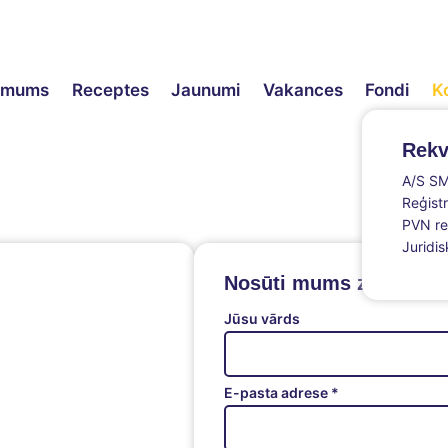
ēmums
Receptes
Jaunumi
Vakances
Fondi
K
Rekvi
A/S S
Reģist
PVN re
Juridis
Nosūti mums ziņu
Jūsu vārds
E-pasta adrese *