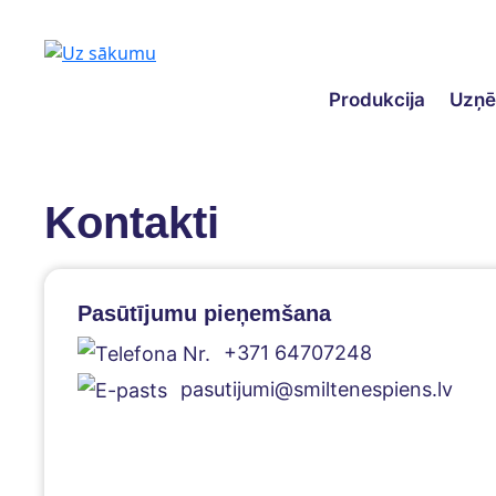
Produkcija
Uzņ
Kontakti
Pasūtījumu pieņemšana
+371 64707248
pasutijumi@smiltenespiens.lv