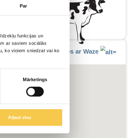
Par
īdzekļu funkcijas un
jam ar saviem sociālās
u, ko viņiem sniedzat vai ko
Brauc ciemos ar Waze
Mārketings
Atļaut visu