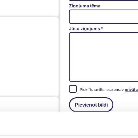
Ziņojuma tēma
Jūsu ziņojums *
Piekrītu smiltenespiens.lv
privātu
Pievienot bildi
Sūtīt