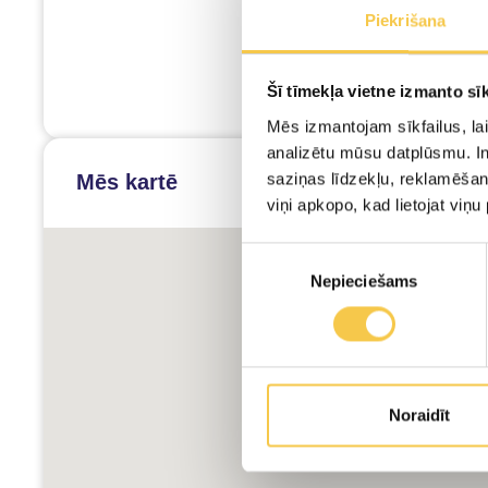
Piekrišana
Šī tīmekļa vietne izmanto sīk
Mēs izmantojam sīkfailus, lai
analizētu mūsu datplūsmu. In
saziņas līdzekļu, reklamēšana
Mēs kartē
viņi apkopo, kad lietojat viņ
Piekrišanas
Nepieciešams
izvēle
Noraidīt