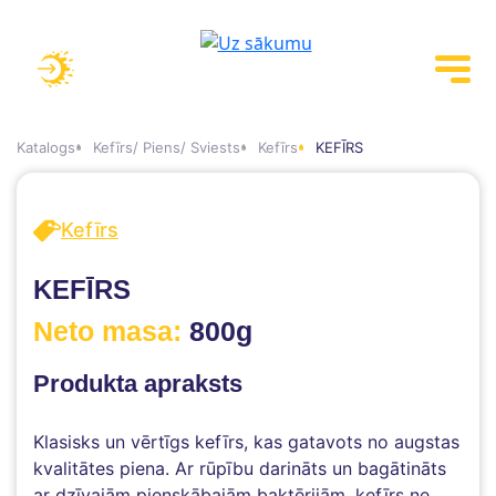
Katalogs
Kefīrs/ Piens/ Sviests
Kefīrs
KEFĪRS
Kefīrs
KEFĪRS
Neto masa:
800g
Produkta apraksts
Klasisks un vērtīgs kefīrs, kas gatavots no augstas
kvalitātes piena. Ar rūpību darināts un bagātināts
ar dzīvajām pienskābajām baktērijām, kefīrs ne