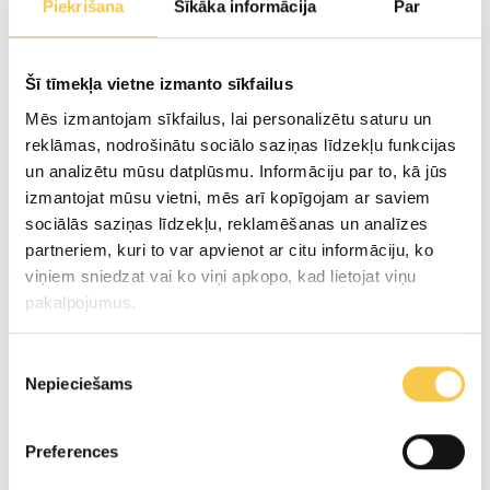
Piekrišana
Sīkāka informācija
Par
t.sk. piesātinātās taukskābes
2.5g
Šī tīmekļa vietne izmanto sīkfailus
1.5g
Mēs izmantojam sīkfailus, lai personalizētu saturu un
reklāmas, nodrošinātu sociālo saziņas līdzekļu funkcijas
Ogļhidrāti
un analizētu mūsu datplūsmu. Informāciju par to, kā jūs
t.sk. cukuri
izmantojat mūsu vietni, mēs arī kopīgojam ar saviem
sociālās saziņas līdzekļu, reklamēšanas un analīzes
4.5g
partneriem, kuri to var apvienot ar citu informāciju, ko
0g
viņiem sniedzat vai ko viņi apkopo, kad lietojat viņu
pakalpojumus.
Olbaltumvielas
Piekrišanas
3.5g
Nepieciešams
izvēle
*Sāls daudzums 100g produkta
Preferences
t.sk. Na