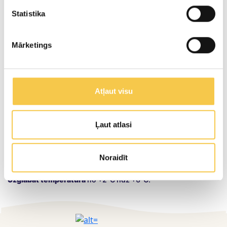
Statistika
≤ 0.1g
0.04g
Mārketings
KEFĪRS
Atļaut visu
Sastāvdaļas:
pasterizēts
piens
, pienskābo
Ļaut atlasi
baktēriju ieraugs.
Noraidīt
* Sāls saturs ir tikai dabīgā Na klātbūtnes rezulāts
Uzglabāt temperatūrā
no +2°C līdz +6°C.