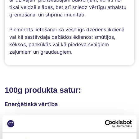
tikai veldzē slāpes, bet arī sniedz vērtīgu atbalstu
gremošanai un stiprina imunitāti.
Piemērots lietošanai kā veselīgs dzēriens ikdienā
vai kā sastāvdaļa dažādos ēdienos: smūtijos,
kēksos, pankūkās vai kā piedeva svaigiem
zaļumiem un graudaugiem.
100g produkta satur:
Enerģētiskā vērtība
229kJ / 54.5kcal
Taukus