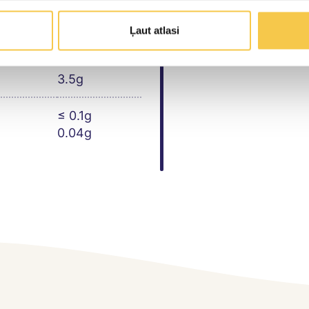
4.5g
Ļaut atlasi
0g
3.5g
≤ 0.1g
0.04g