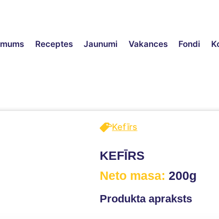
ēmums
Receptes
Jaunumi
Vakances
Fondi
K
Kefīrs
KEFĪRS
Neto masa:
200g
Produkta apraksts