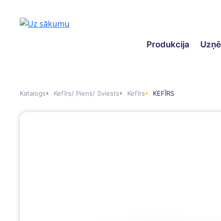
Produkcija
Uzņ
Katalogs
Kefīrs/ Piens/ Sviests
Kefīrs
KEFĪRS