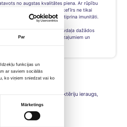
gatavots no augstas kvalitātes piena. Ar rūpību
ām pienskābajām baktērijām, kefīrs ne tikai
tīgu atbalstu gremošanai un stiprina imunitāti.
s dzēriens ikdienā vai kā sastāvdaļa dažādos
kūkās vai kā piedeva svaigiem zaļumiem un
Par
īdzekļu funkcijas un
jam ar saviem sociālās
u, ko viņiem sniedzat vai ko
rizēts
PIENS
, pienskābo baktēriju ieraugs,
ra.
Mārketings