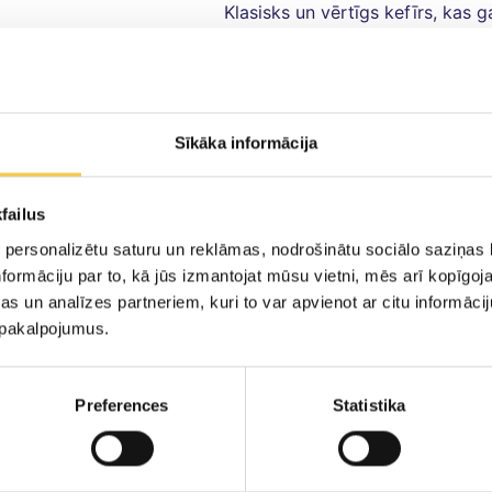
Klasisks un vērtīgs kefīrs, kas 
darināts un bagātināts ar dzīvaj
veldzē slāpes, bet arī sniedz vēr
Piemērots lietošanai kā veselīg
ēdienos: smūtijos, kēksos, pan
Sīkāka informācija
graudaugiem.
failus
 personalizētu saturu un reklāmas, nodrošinātu sociālo saziņas l
formāciju par to, kā jūs izmantojat mūsu vietni, mēs arī kopīgo
s un analīzes partneriem, kuri to var apvienot ar citu informācij
KEFĪRS
u pakalpojumus.
229kJ /
Sastāvdaļas:
paste
54.5kcal
bifidobaktēriju kultū
Preferences
Statistika
2.5g
Alergēni:
PIENS
1.5g