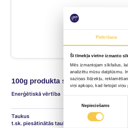
Piekrišana
Šī tīmekļa vietne izmanto sīk
Mēs izmantojam sīkfailus, lai
analizētu mūsu datplūsmu. In
saziņas līdzekļu, reklamēšana
100g produkta satur:
viņi apkopo, kad lietojat viņ
Enerģētiskā vērtība
Piekrišanas
Nepieciešams
izvēle
Taukus
t.sk. piesātinātās taukskābes