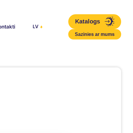
Katalogs
LV
ontakti
Sazinies ar mums