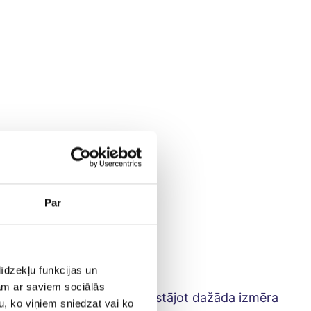
Par
īdzekļu funkcijas un
jam ar saviem sociālās
tu sviestu. Iestrādā miltos atstājot dažāda izmēra
u, ko viņiem sniedzat vai ko