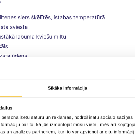
s
ltenes siers šķēlītēs, istabas temperatūrā
sta sviesta
stākā labuma kviešu miltu
sāls
ksta ūdens
sta piena
akapāta rozmarīna
a sakapāta bazilika
Sīkāka informācija
failus
ošana
 personalizētu saturu un reklāmas, nodrošinātu sociālo saziņas l
formāciju par to, kā jūs izmantojat mūsu vietni, mēs arī kopīgo
iltus, sāli un samaisi. Pievieno uz rupjas rīves sarīvē
s un analīzes partneriem, kuri to var apvienot ar citu informācij