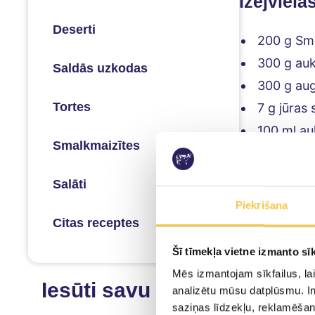
Izejviela
Deserti
200 g Smi
300 g auk
Saldās uzkodas
300 g aug
Tortes
7 g jūras 
100 ml au
Smalkmaizītes
25 ml auk
1 tējk. s
Salāti
maza sauj
Piekrišana
Citas receptes
Šī tīmekļa vietne izmanto sīk
Pagatav
Mēs izmantojam sīkfailus, lai
Iesūti savu recepti
analizētu mūsu datplūsmu. In
Bļodā ieber m
saziņas līdzekļu, reklamēšana