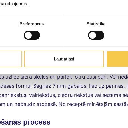
us. Pievieno ūdeni un pienu. Samīci mīklu, lai turas ko
u pakalpojumus.
ē un atstāj ledusskapī uz 1h.
Preferences
Statistika
40 cm lielu taisnstūri ar īsāko malu pret sevi. Rullē mai
ļu. Tad pārloki atlikušo trešdaļu. Pagriez mīklu par 90 g
x 40 cm formu. Pārloki vēlreiz kā iepriekš. Ietin pār
 izklausās sarežģītāk nekā ir.
Ļaut atlasi
ni 200 grādus karstu. Izklāj divas pannas ar cepamo pa
s uzliec siera šķēles un pārloki otru pusi pāri. Vēl neda
t desas formu. Sagriez 7 mm gabalos, liec uz pannas,
kanriekstus, valriekstus, ciedru riekstus vai sezama 
zņem un nedaudz atdzesē. No receptē minētajām sast
ošanas process