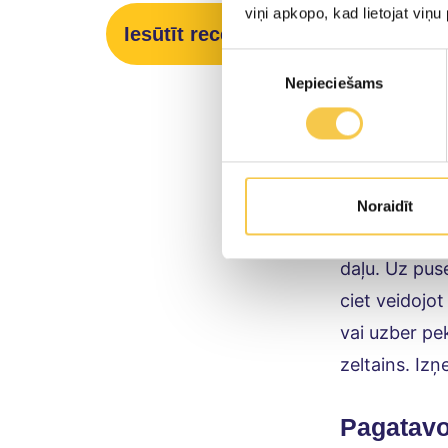
sviesta gabal
viņi apkopo, kad lietojat viņ
Iesūtīt recepti
pārtikas plēv
Piekrišanas
Nepieciešams
izvēle
Izrullē 20 x 
tālāko trešda
garenisku 20 
Izmanto. Tas
Noraidīt
Sakarsē krās
daļu. Uz puse
ciet veidojo
vai uzber pe
zeltains. I
Pagatav