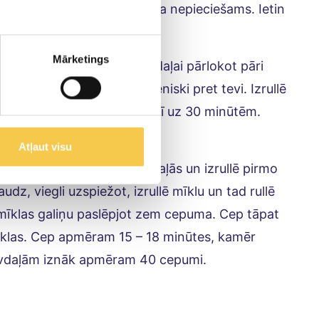
pā. Pievieno ekstra ūdeni, ja nepieciešams. Ietin
Mārketings
gi, nespiežot. Saloki,vidus daļai pārlokot pāri
rādiem, lai tā atkal ir gareniski pret tevi. Izrullē
tikas plēvē un liec ledusskapī uz 30 minūtēm.
Atļaut visu
pīru. Sadali mīklu divās daļās un izrullē pirmo
udz, viegli uzspiežot, izrullē mīklu un tad rullē
 mīklas galiņu paslēpjot zem cepuma. Cep tāpat
sēklas. Cep apmēram 15 – 18 minūtes, kamēr
āvdaļām iznāk apmēram 40 cepumi.