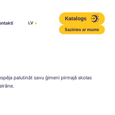
Katalogs
LV
ontakti
Sazinies ar mums
iespēja palutināt savu ģimeni pirmajā skolas 
eirāne.