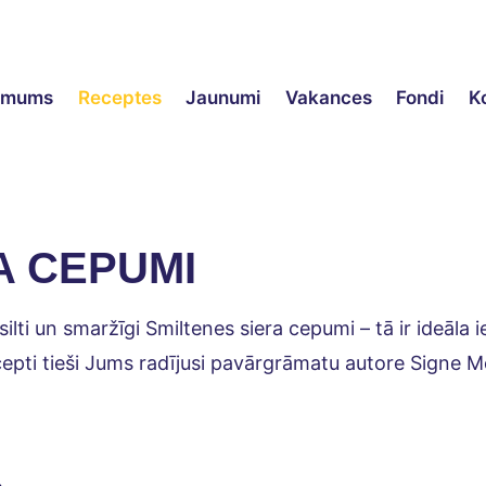
ēmums
Receptes
Jaunumi
Vakances
Fondi
K
A CEPUMI
 silti un smaržīgi Smiltenes siera cepumi – tā ir ideāla 
cepti tieši Jums radījusi pavārgrāmatu autore Signe M