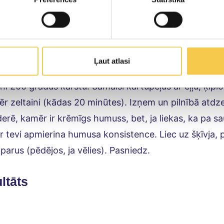
n baziliks pasniegšanai
ošana
Ļaut atlasi
i 200 grādus karstu. Samaisi kartupeļus ar eļļu, ķiplo
ēr zeltaini (kādas 20 minūtes). Izņem un pilnībā atdze
derē, kamēr ir krēmīgs humuss, bet, ja liekas, ka pa s
tevi apmierina humusa konsistence. Liec uz šķīvja, pa 
iparus (pēdējos, ja vēlies). Pasniedz.
ltāts