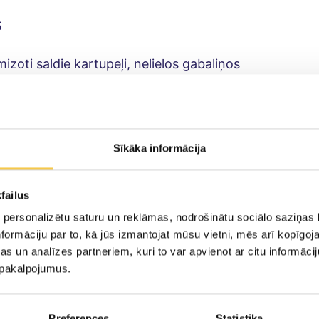
s
izoti saldie kartupeļi, nelielos gabaliņos
s ķiploka daiviņas, saspiestas
s pēc garšas
ti melnie pipari, pēc garšas
Sīkāka informācija
malki sakapāta rozmarīna
 kūpinātas paprikas
failus
ogu kauliņu eļļas
 personalizētu saturu un reklāmas, nodrošinātu sociālo saziņas l
āsti konservēti turku zirņi (šķidrumu pataupi)
formāciju par to, kā jūs izmantojat mūsu vietni, mēs arī kopīgo
 malta kumīna
s un analīzes partneriem, kuri to var apvienot ar citu informācij
hini (ja nav, var izmantot mandeļu sviestu)
u pakalpojumus.
veļļas humusam
 burrata
Preferences
Statistika