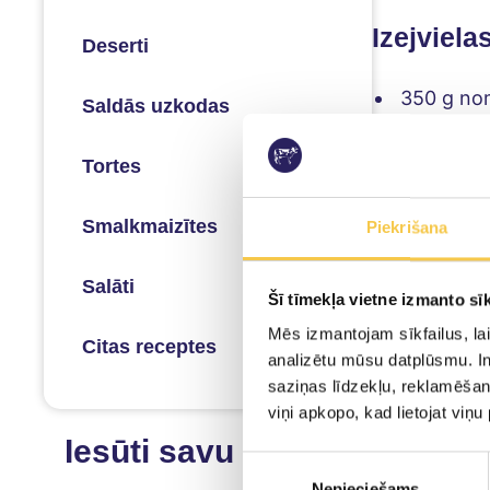
Izejviela
Deserti
350 g nom
Saldās uzkodas
5 notīrīta
Tortes
jūras sāl
svaigi mal
Smalkmaizītes
Piekrišana
1 ēd.k. s
1/3 tējk.
Salāti
Šī tīmekļa vietne izmanto sīk
20 ml vīn
Mēs izmantojam sīkfailus, lai
240 g nok
Citas receptes
analizētu mūsu datplūsmu. In
1/4 tējk.
saziņas līdzekļu, reklamēšana
1 ēd.k. ta
viņi apkopo, kad lietojat viņ
Iesūti savu recepti
20 ml olī
Piekrišanas
Smiltenes
Nepieciešams
izvēle