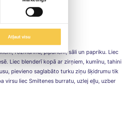
Atļaut visu
kiem, rozmarīnu, pipariem, sāli un papriku. Liec
sē. Liec blenderī kopā ar zirņiem, kumīnu, tahini
ausu, pievieno saglabāto turku ziņu šķidrumu tik
virsu liec Smiltenes burratu, uzlej eļļu, uzber