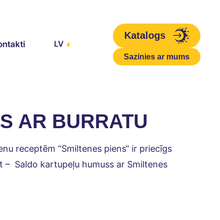
Katalogs
LV
ontakti
Sazinies ar mums
S AR BURRATU
nu receptēm “Smiltenes piens“ ir priecīgs 
 –  Saldo kartupeļu humuss ar Smiltenes 