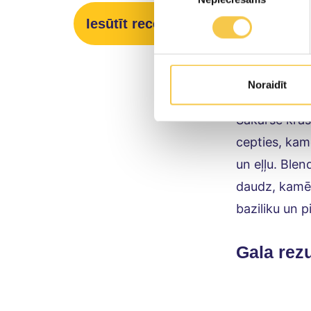
olīveļļa u
Iesūtīt recepti
Pagatav
Noraidīt
Sakarsē krāsn
cepties, kam
un eļļu. Blen
daudz, kamēr 
baziliku un p
Gala rezu