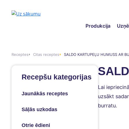
Produkcija
Uzņ
Receptes
Citas receptes
SALDO KARTUPEĻU HUMUSS AR B
SALD
Recepšu kategorijas
Lai ieprieci
Jaunākās receptes
uzsākt sadar
burratu.
Sāļās uzkodas
Otrie ēdieni