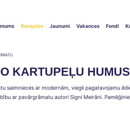
ēmums
Receptes
Jaunumi
Vakances
Fondi
K
URRATU
O KARTUPEĻU HUMUS
nātu saimnieces ar modernām, viegli pagatavojamu ēdie
bību ar pavārgrāmatu autori Signi Meirāni. Pamēģiniet