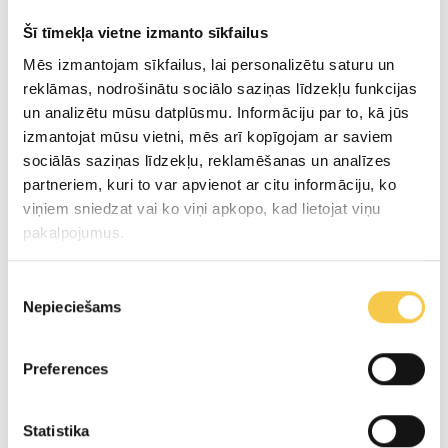
Šī tīmekļa vietne izmanto sīkfailus
Pagatavošana
Mēs izmantojam sīkfailus, lai personalizētu saturu un
reklāmas, nodrošinātu sociālo saziņas līdzekļu funkcijas
Add the sugar, water and honey to a saucepan
un analizētu mūsu datplūsmu. Informāciju par to, kā jūs
and cook over a low heat. Do not stir, but
izmantojat mūsu vietni, mēs arī kopīgojam ar saviem
occasionally move the pot in a circular motion.
sociālās saziņas līdzekļu, reklamēšanas un analīzes
partneriem, kuri to var apvienot ar citu informāciju, ko
When the sugar has melted and is bubbling, turn
viņiem sniedzat vai ko viņi apkopo, kad lietojat viņu
the heat to medium-high and cook until the
pakalpojumus.
caramel is brown. Then turn up the heat and
cook until the caramel is a beautiful, strong
Piekrišanas
Nepieciešams
izvēle
amber colour. Remove from the heat, add the
heavy cream (watch out, it will spit and pop!)
Preferences
and stir until the caramel sauce is smooth. Leave
to simmer over a medium heat for about 4
Statistika
minutes. Remove from the heat, cool slightly,