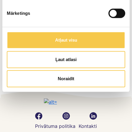
add the vanilla and salt. Pour into a jar and chill.
Mārketings
Pagatavošanas process
Atļaut visu
Gala rezultāts
Ļaut atlasi
Noraidīt
Privātuma politika
Kontakti