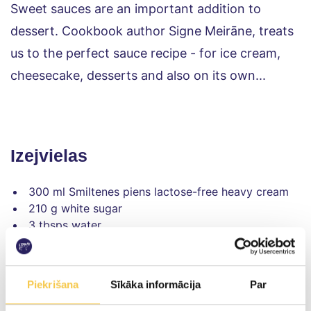
Sweet sauces are an important addition to 
dessert. Cookbook author Signe Meirāne, treats 
us to the perfect sauce recipe - for ice cream, 
cheesecake, desserts and also on its own...
Izejvielas
300 ml Smiltenes piens lactose-free heavy cream
210 g white sugar
3 tbsps water
1.5 tsp honey
1/4 tsp vanilla powder
1/5 tsp fleur de sel
Piekrišana
Sīkāka informācija
Par