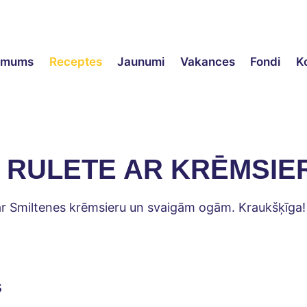
ēmums
Receptes
Jaunumi
Vakances
Fondi
K
 RULETE AR KRĒMSIE
ar Smiltenes krēmsieru un svaigām ogām. Kraukšķīga! 
s