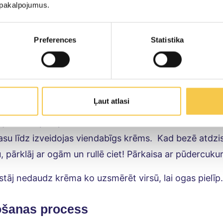
sē 180 grādu karstu. Bļodā puto olas baltumus līdz p
u pakalpojumus.
kurs pilnībā izkusis, pievieno 1/2 ēdamk.citrona sulas
 pārklāj ar cepampapīru. Gatavo olbaltumu vienmērīg
Preferences
Statistika
 mandeļu skaidiņām. Liek cepties krāsnī 12 min., pēc
es. Pēc cepšanas bezē plāksnei uzreiz pārklāj pāri dvi
di ar cepamo papīru uz augšu.
Ļaut atlasi
tavo krēmu. Smiltenes krēmsieru saputo ar pūdercuk
t, jo rulete pati par sevi ir salda un tai ir daudz cuku
su līdz izveidojas viendabīgs krēms. Kad bezē atdzi
 pārklāj ar ogām un rullē ciet! Pārkaisa ar pūdercuk
stāj nedaudz krēma ko uzsmērēt virsū, lai ogas pielīp.
ošanas process