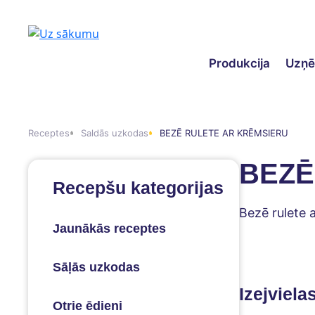
Produkcija
Uzņ
Receptes
Saldās uzkodas
BEZĒ RULETE AR KRĒMSIERU
BEZĒ
Recepšu kategorijas
Bezē rulete 
Jaunākās receptes
Sāļās uzkodas
Izejviela
Otrie ēdieni