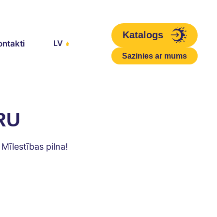
Katalogs
LV
ontakti
Sazinies ar mums
RU
Mīlestības pilna!