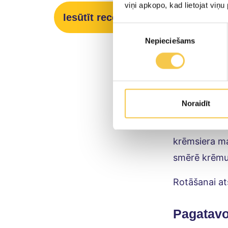
Krāsni sakar
viņi apkopo, kad lietojat viņ
Iesūtīt recepti
puto līdz cu
Piekrišanas
Cepamo pannu
Nepieciešams
izvēle
pārkaisīt ar
vēl 10 minūt
apgriež otrā
Noraidīt
Tikmēr paga
var arī nelik
krēmsiera ma
smērē krēmu,
Rotāšanai at
Pagatav