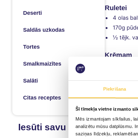
Ruletei
Deserti
4 olas ba
170g pūd
Saldās uzkodas
½ tējk. v
Tortes
Krēmam
Smalkmaizītes
150g Smil
60g Smilt
Salāti
1-2 ēdam
Piekrišana
0,7kg – 0
Citas receptes
Šī tīmekļa vietne izmanto sīk
Mēs izmantojam sīkfailus, lai
Pagatav
Iesūti savu recepti
analizētu mūsu datplūsmu. In
saziņas līdzekļu, reklamēšana