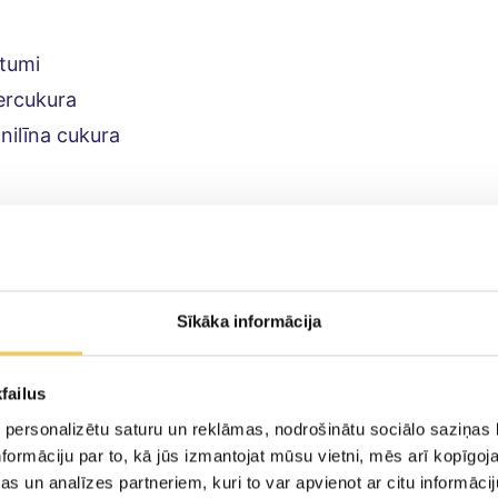
ltumi
ercukura
anilīna cukura
tenes krēmsiera, istabas temperatūrā
enes saldā krējuma
k.pūdercukura
Sīkāka informācija
,8kg Svaigas ogas (zemenes vai avenes)
failus
 personalizētu saturu un reklāmas, nodrošinātu sociālo saziņas l
ošana
formāciju par to, kā jūs izmantojat mūsu vietni, mēs arī kopīgo
s un analīzes partneriem, kuri to var apvienot ar citu informācij