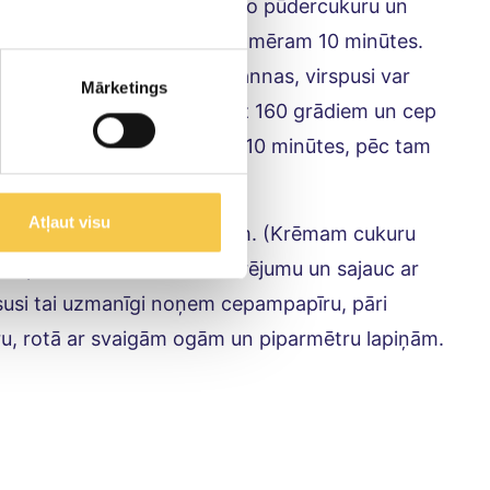
aliek balti. Pamazām pievieno pūdercukuru un
. Kopējais putošanas laiks apmēram 10 minūtes.
i izlīdzina uz cepamās pannas, virspusi var
Mārketings
 tam pamaina temperatūru uz 160 grādiem un cep
eli un ļauj atdzist apmēram 10 minūtes, pēc tam
Atļaut visu
uru un daļu svaigajām ogām. (Krēmam cukuru
ra.) Saputo Smiltenes saldo krējumu un sajauc ar
susi tai uzmanīgi noņem cepampapīru, pāri
uru, rotā ar svaigām ogām un piparmētru lapiņām.