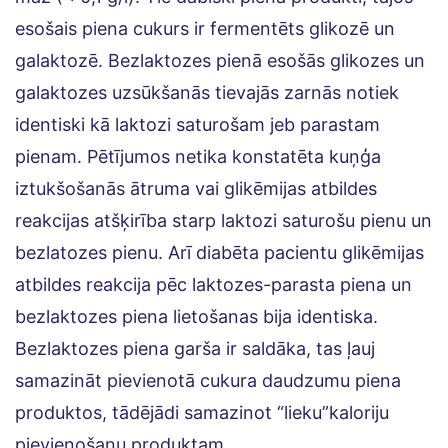
esošais piena cukurs ir fermentēts glikozē un
galaktozē. Bezlaktozes pienā esošās glikozes un
galaktozes uzsūkšanās tievajās zarnās notiek
identiski kā laktozi saturošam jeb parastam
pienam. Pētījumos netika konstatēta kuņģa
iztukšošanās ātruma vai glikēmijas atbildes
reakcijas atšķirība starp laktozi saturošu pienu un
bezlatozes pienu. Arī diabēta pacientu glikēmijas
atbildes reakcija pēc laktozes-parasta piena un
bezlaktozes piena lietošanas bija identiska.
Bezlaktozes piena garša ir saldāka, tas ļauj
samazināt pievienotā cukura daudzumu piena
produktos, tādējādi samazinot “lieku”kaloriju
pievienošanu produktam.