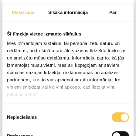
Savukārt pievienotām neorganiskām
Piekrišana
Sīkāka informācija
Par
minerālvielām ir zemāka biopiejamība kā pienā
esošajam kalcijam, magnijam un kālijam.
Šī tīmekļa vietne izmanto sīkfailus
Mēs izmantojam sīkfailus, lai personalizētu saturu un
Laktozes nepanesība varbūt pārējoša parādība.
reklāmas, nodrošinātu sociālo saziņas līdzekļu funkcijas
Izslēdzot laktozi saturošu produktu lietošanu,
un analizētu mūsu datplūsmu. Informāciju par to, kā jūs
simptomi izzūd 2-4 nedēļu laikā.
izmantojat mūsu vietni, mēs arī kopīgojam ar saviem
sociālās saziņas līdzekļu, reklamēšanas un analīzes
partneriem, kuri to var apvienot ar citu informāciju, ko
KEFĪRS BEZLAKTOZES AR
viņiem sniedzat vai ko viņi apkopo, kad lietojat viņu
pakalpojumus.
BIFIDOBAKTĒRIJĀM
Piekrišanas
Zarnu veselības uztura pamatprodukti ir
Nepieciešams
izvēle
skābpiena produkti.
Cilvēkiem ar t.s. «jutīgajām zarnām», kuriem ir
Preferences