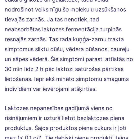
nodrošinot veiksmīgu šo molekulu uzsūkšanos
tievajās zarnās. Ja tas nenotiek, tad
neabsorbētas laktozes fermentācija turpinās
resnajās zarnās. Tas rada kuņģa-zarnu trakta
simptomus sliktu dūšu, vēdera pūšanos, caureju
un sāpes vēderā. Šie simptomi parasti attīstās no
30 min līdz 2 h pēc laktozi saturošas pārtikas
lietošanas. Iepriekš minēto simptomu smagums
indivīdiem var ievērojami atšķirties.
Laktozes nepanesības gadījumā viens no
risinājumiem ir uzturā lietot bezlaktozes piena
produktus. Šajos produktos piena cukurs ir ļoti
maz (< 0,1 g/l). Tie dabiski piena produkti, tajos