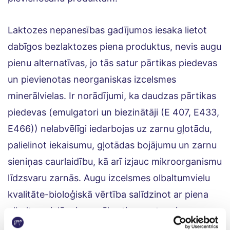
Laktozes nepanesības gadījumos iesaka lietot
dabīgos bezlaktozes piena produktus, nevis augu
pienu alternatīvas, jo tās satur pārtikas piedevas
un pievienotas neorganiskas izcelsmes
minerālvielas. Ir norādījumi, ka daudzas pārtikas
piedevas (emulgatori un biezinātāji (E 407, E433,
E466)) nelabvēlīgi iedarbojas uz zarnu gļotādu,
palielinot iekaisumu, gļotādas bojājumu un zarnu
sieniņas caurlaidību, kā arī izjauc mikroorganismu
līdzsvaru zarnās. Augu izcelsmes olbaltumvielu
kvalitāte-bioloģiskā vērtība salīdzinot ar piena
olbaltumvielām ir zemāka-tie nesatur visas
nepieciešamās neaizstājamās aminoskābes.