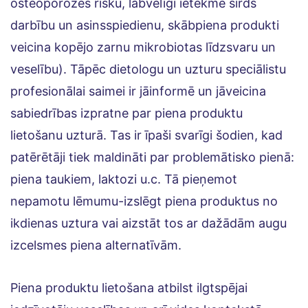
osteoporozes risku, labvēlīgi ietekmē sirds
darbību un asinsspiedienu, skābpiena produkti
veicina kopējo zarnu mikrobiotas līdzsvaru un
veselību). Tāpēc dietologu un uzturu speciālistu
profesionālai saimei ir jāinformē un jāveicina
sabiedrības izpratne par piena produktu
lietošanu uzturā. Tas ir īpaši svarīgi šodien, kad
patērētāji tiek maldināti par problemātisko pienā:
piena taukiem, laktozi u.c. Tā pieņemot
nepamotu lēmumu-izslēgt piena produktus no
ikdienas uztura vai aizstāt tos ar dažādām augu
izcelsmes piena alternatīvām.
Piena produktu lietošana atbilst ilgtspējai