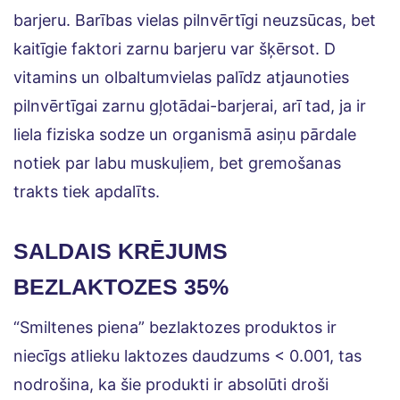
barjeru. Barības vielas pilnvērtīgi neuzsūcas, bet
kaitīgie faktori zarnu barjeru var šķērsot. D
vitamins un olbaltumvielas palīdz atjaunoties
pilnvērtīgai zarnu gļotādai-barjerai, arī tad, ja ir
liela fiziska sodze un organismā asiņu pārdale
notiek par labu muskuļiem, bet gremošanas
trakts tiek apdalīts.
SALDAIS KRĒJUMS
BEZLAKTOZES 35%
“Smiltenes piena” bezlaktozes produktos ir
niecīgs atlieku laktozes daudzums < 0.001, tas
nodrošina, ka šie produkti ir absolūti droši