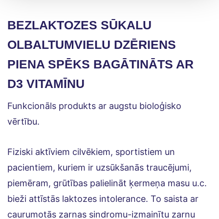
BEZLAKTOZES SŪKALU
OLBALTUMVIELU DZĒRIENS
PIENA SPĒKS BAGĀTINĀTS AR
D3 VITAMĪNU
Funkcionāls produkts ar augstu bioloģisko
vērtību.
Fiziski aktīviem cilvēkiem, sportistiem un
pacientiem, kuriem ir uzsūkšanās traucējumi,
piemēram, grūtības palielināt ķermeņa masu u.c.
bieži attīstās laktozes intolerance. To saista ar
caurumotās zarnas sindromu-izmainītu zarnu