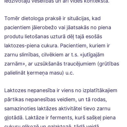
iedzīvotāju veselības un arī vides kontekstā.
Tomēr dietologa praksē ir situācijas, kad
pacientiem jāierobežo vai jāatsakās no piena
produtu lietošanas uzturā dēļ tajā esošās
laktozes-piena cukura. Pacientiem, kuriem ir
zarnu slimības, cilvēkiem ar t.s. «jutīgajām
zarnām», ar uzsūkšanās traucējumiem (grūtības
palielināt ķermeņa masu) u.c.
Laktozes nepanesība ir viens no izplatītākajiem
pārtikas nepanesības veidiem, un tā rodas,
samazinoties laktāzes aktivitātei tievo zarnu
gļotādā. Laktāze ir ferments, kurš sašķeļ piena
cukuru glikozē un galaktozē, tādā veidā