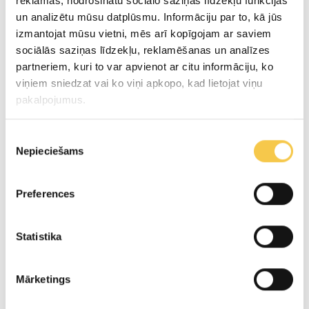
reklāmas, nodrošinātu sociālo saziņas līdzekļu funkcijas
un analizētu mūsu datplūsmu. Informāciju par to, kā jūs
izmantojat mūsu vietni, mēs arī kopīgojam ar saviem
sociālās saziņas līdzekļu, reklamēšanas un analīzes
Preparation
partneriem, kuri to var apvienot ar citu informāciju, ko
viņiem sniedzat vai ko viņi apkopo, kad lietojat viņu
Grate and lightly toast the rye bread, sprinkle
pakalpojumus.
with cinnamon and a little ground cardamom.
Piekrišanas
Place the grated “Latvijas” cheese, toasted rye
Nepieciešams
izvēle
bread, cream cheese and whipped cream, lemon
zest and icing sugar in a bowl. Mix everything.
Preferences
Serve with lingonberry-apple jam.
Statistika
Preparation process
Mārketings