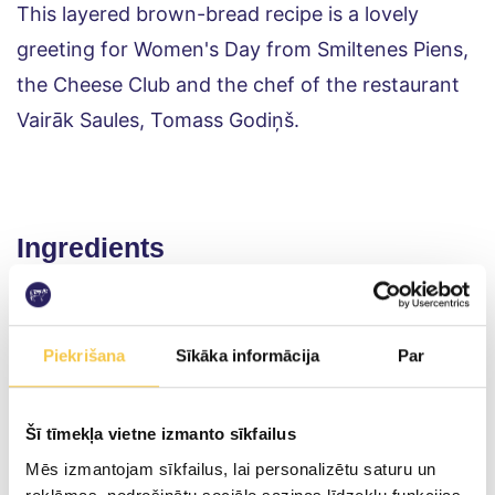
This layered brown-bread recipe is a lovely 
greeting for Women's Day from Smiltenes Piens, 
the Cheese Club and the chef of the restaurant 
Vairāk Saules, Tomass Godiņš.
Ingredients
200g "Latvijas" cheese
150g rye bread
Piekrišana
Sīkāka informācija
Par
100g Smiltene Piens cream cheese
70g Smiltene Piens heavy cream
lemon zest
Šī tīmekļa vietne izmanto sīkfailus
icing sugar to taste
cinnamon
Mēs izmantojam sīkfailus, lai personalizētu saturu un
cardamom