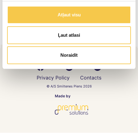
End result
Atļaut visu
Ļaut atlasi
Noraidīt
Privacy Policy
Contacts
© A/S Smiltenes Piens 2026
Made by